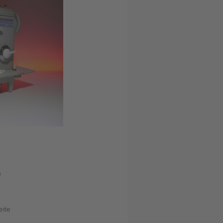
n
eite