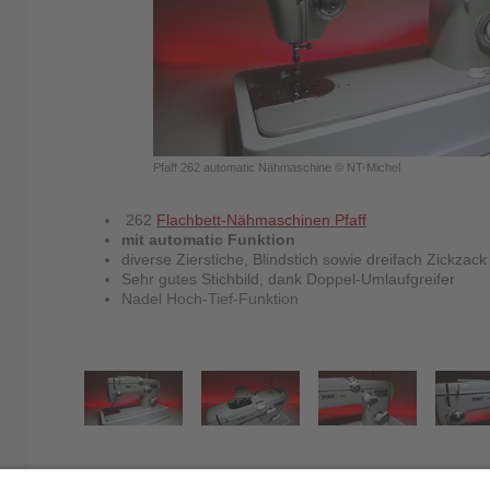
Pfaff 262 automatic Nähmaschine © NT-Michel
262
Flachbett-Nähmaschinen Pfaff
mit automatic Funktion
diverse Zierstiche, Blindstich sowie dreifach Zickzack
Sehr gutes Stichbild, dank Doppel-Umlaufgreifer
Nadel Hoch-Tief-Funktion