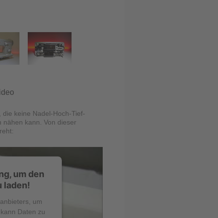
Video
, die keine Nadel-Hoch-Tief-
h nähen kann. Von dieser
reht:
ng, um den
 laden!
tanbieters, um
e kann Daten zu