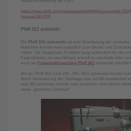
deutsche Anleitung als PDF):
https://www.pfaff.com/globalassets/pfaff/Resources/de-DE
manual-DE.PDF
Pfaff 262 automatic
Die
Pfaff 262 automatic
ist eine Erweiterung der normale
Maschine konnte man zusätzlich zum Gerad- und Zickzackst
nähen. Die Stoppmatic Funktion sorgt außerdem für die rich
Fadenhebels, um das Nähgut schnell zu wechseln oder ein
auch als
Freiarmnähmaschine Pfaff 362
automatic erhältlic
Mit der Pfaff 262 (und 260, 360, 362) automatic konnte ma
durch Veränderung der Stichlage usw. auf 80 erweiterbar w
und 360 automatic konnte man zusätzlich zwei Stiche wählen
sowie „genähten Zickzack“ .