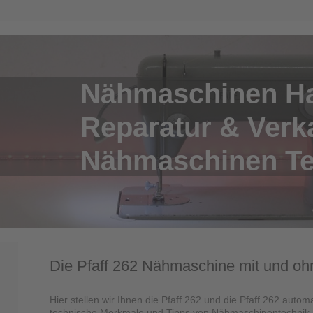
Nähmaschinen H
Reparatur & Verk
Nähmaschinen Tec
Die Pfaff 262 Nähmaschine mit und oh
Hier stellen wir Ihnen die Pfaff 262 und die Pfaff 262 autom
technische Merkmale und Tipps von Nähmaschinentechnik