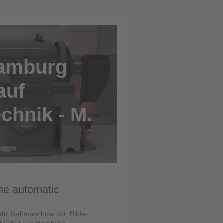
amburg
auf
hnik - M.
ne automatic
atic Nähmaschine vor. Bilder,
-Michel aus Hamburg.