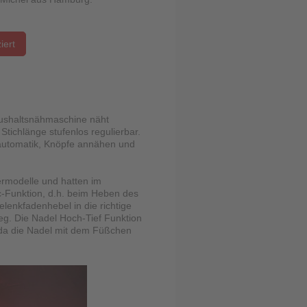
iert
Haushaltsnähmaschine näht
Stichlänge stufenlos regulierbar.
automatik, Knöpfe annähen und
ermodelle und hatten im
c-Funktion, d.h. beim Heben des
lenkfadenhebel in die richtige
eg. Die Nadel Hoch-Tief Funktion
 da die Nadel mit dem Füßchen