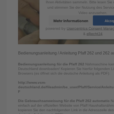
Ihren Aktivitäten sammeln. Bitte lesen Sie 
und stimmen Sie der Nutzung des Servic
Video anzusehen.
Mehr Informationen
Akze
powered by
Usercentrics Consent Mana
&
eRecht24
Bedienungsanleitung / Anleitung Pfaff 262 und 262
Bedienungsanleitung für die Pfaff 262
Nähmaschine kann
Deutschland downloaden! Kopieren Sie hierfür folgenden Lin
Browsers (es öffnet sich die deutsche Anleitung als PDF):
http://www.vsm-
deutschland.de/fileadmin/be_user/Pfaff/Service/Anlei
F
Die Gebrauchsanweisung für die Pfaff 262 automatic
Nä
einfach auf der offiziellen Website von Pfaff Haushaltsnä
kopieren Sie den nachfolgenden Link in die Adresszeile des 