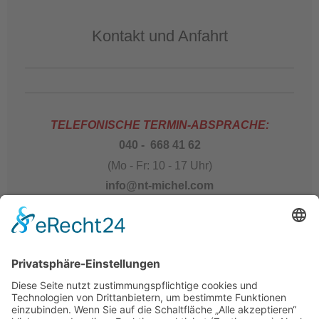
Kontakt und Anfahrt
TELEFONISCHE TERMIN-ABSPRACHE:
040 - 668 41 62
(Mo - Fr: 10 - 17 Uhr)
info@nt-michel.com
Kontakt & Anfahrt mehr...
Nur in Hamburg und Teilen von Norddeutschland
tätig!
WIR BIETEN LEIDER KEINE TELEFONISCHE
BERATUNG FÜR KUNDEN AUSSERHALB