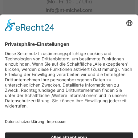
(Mo - Fr: 10 - 17 Uhr)
info@nt-michel.com
Kontakt & Anfahrt mehr...
Nur in Hamburg und Teilen von Norddeutschland
tätig!
WIR BIETEN LEIDER KEINE TELEFONISCHE
BERATUNG FÜR KUNDEN AUSSERHALB
UNSERES AKTIONSRADIUSES AN.
Aktuelle Angebote stark reduziert
Druckversion
|
Sitemap
Webansicht